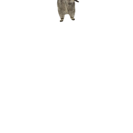
Wir bieten an
Naturerlebnis
Zooschule
Radpoint
Baumbestimmung
Jobs & Karriere
Freiwilliges Ökologisches Jahr