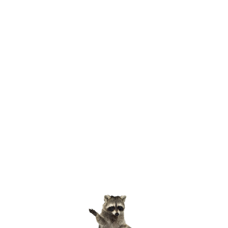
Preisliste
Zooplan
Gastronomie
Picknickwiese
Anfahrt & Parken
Aktuelles
Veranstaltungen
News