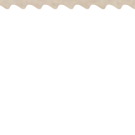
Tierpark
Öffnungszeiten
Preisliste
Zooplan
Gastronomie
Picknickwiese
Anfahrt & Parken