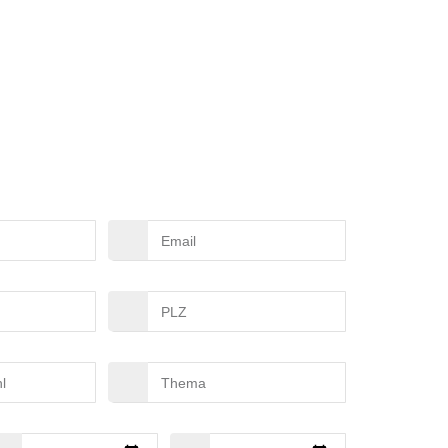
EANHANGER
Mail
PLZ
Thema
nschtermin
Ausweichtermin