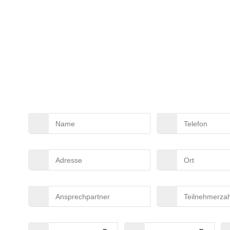
G FUR DEN SPIEL
Name
Telefon
Adresse
Ort
Ansprechpartner
Teilnehmerzahl
Beginn
Ende
Wu