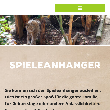
Zum
Inhalt
springen
Spieleanhanger
Sie können sich den Spieleanhänger ausleihen.
Dies ist ein großer Spaß für die ganze Familie,
für Geburtstage oder andere Anlässlichkeiten.