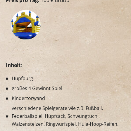
Preis pro Tag:
100 € Brutto
Inhalt:
Hüpfburg
großes 4 Gewinnt Spiel
Kindertorwand
verschiedene Spielgeräte wie z.B. Fußball,
Federballspiel, Hüpfsack, Schwungtuch,
Walzenstelzen, Ringwurfspiel, Hula-Hoop-Reifen.